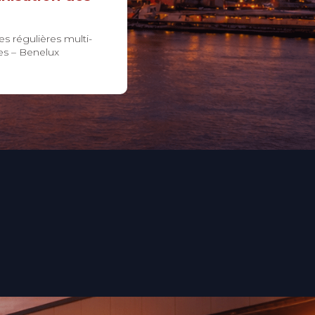
s régulières multi-
es – Benelux