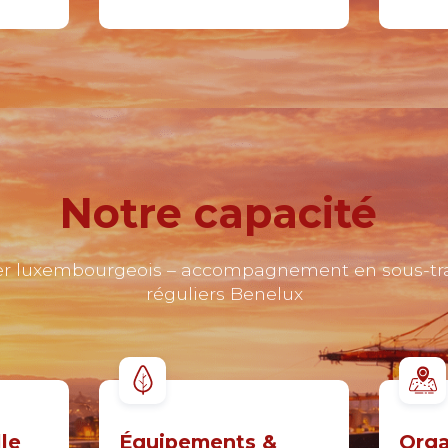
Notre capacité
ier luxembourgeois – accompagnement en sous-trai
le
Équipements &
Orga