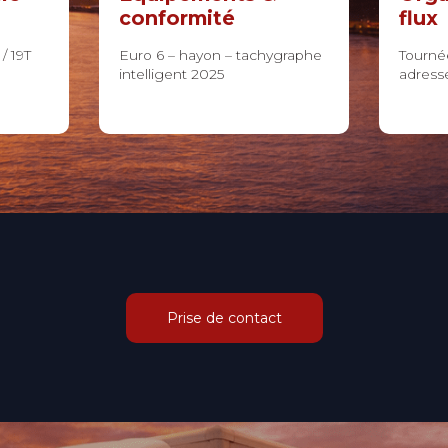
conformité
flux
/ 19T
Euro 6 – hayon – tachygraphe
Tournée
intelligent 2025
adress
Prise de contact