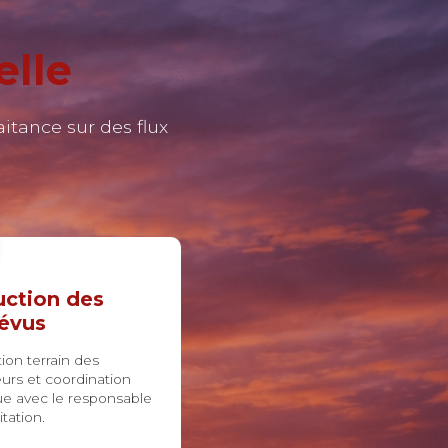
elle
tance sur des flux
ction des
évus
ion terrain des
urs et coordination
ue avec le responsable
itation.